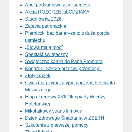
Apel podsumowujący I semestr
Akcja ROZGRZEJsŁODZIAKA
Studniówka 2026
Zajęcia patronackie
Pierniczki bez barier–za to z dużą porcją
uśmiechu
„Słowa mają moc”
Spektakl świąteczny
Świąteczna kartka do Pana Premiera
Kongres "Szkoła przeciw przemocy"
Złoty krążek
Ćwiczenia symulacyjne podczas Festiwalu
Muzycznego
Etap okręgowy XVII Olimpiady Wiedzy
Hotelarskiej
Mikołajkowy seans filmowy
Dzień Zdrowego Śniadania w ZSETH
Szkolenie z pierwszej pomocy