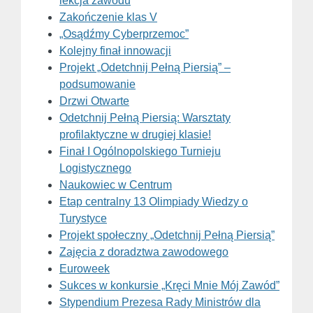
lekcja zawodu
Zakończenie klas V
„Osądźmy Cyberprzemoc”
Kolejny finał innowacji
Projekt „Odetchnij Pełną Piersią” –
podsumowanie
Drzwi Otwarte
Odetchnij Pełną Piersią: Warsztaty
profilaktyczne w drugiej klasie!
Finał I Ogólnopolskiego Turnieju
Logistycznego
Naukowiec w Centrum
Etap centralny 13 Olimpiady Wiedzy o
Turystyce
Projekt społeczny „Odetchnij Pełną Piersią”
Zajęcia z doradztwa zawodowego
Euroweek
Sukces w konkursie „Kręci Mnie Mój Zawód”
Stypendium Prezesa Rady Ministrów dla