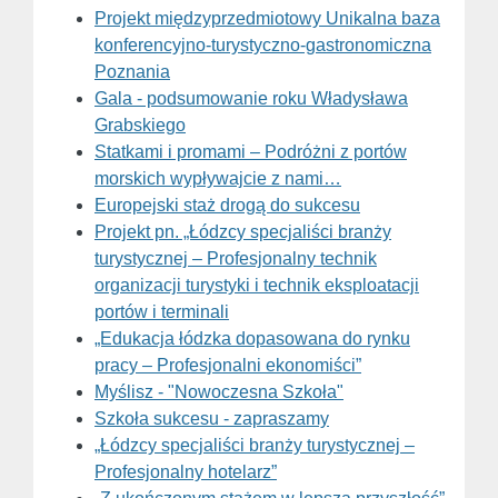
Projekt międzyprzedmiotowy Unikalna baza
konferencyjno-turystyczno-gastronomiczna
Poznania
Gala - podsumowanie roku Władysława
Grabskiego
Statkami i promami – Podróżni z portów
morskich wypływajcie z nami…
Europejski staż drogą do sukcesu
Projekt pn. „Łódzcy specjaliści branży
turystycznej – Profesjonalny technik
organizacji turystyki i technik eksploatacji
portów i terminali
„Edukacja łódzka dopasowana do rynku
pracy – Profesjonalni ekonomiści”
Myślisz - "Nowoczesna Szkoła"
Szkoła sukcesu - zapraszamy
„Łódzcy specjaliści branży turystycznej –
Profesjonalny hotelarz”