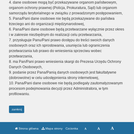
4. dane osobowe mogą być przekazywane organom państwowym,
organom ochrony prawnej (Policja, Prokuratura, Sąd) lub organom
samorządu terytorialnego w związku z prowadzonym postępowaniem,
5. Pana/Pani dane osobowe nie będą przekazywane do państwa
trzeciego ani do organizacji międzynarodowej,
6. Pana/Pani dane osobowe będą przetwarzane wyłącznie przez okres
i w zakresie niezbędnym do realizacji celu przetwarzania,
7. przysługuje Panu/Pani prawo dostępu do treści swoich danych
osobowych oraz ich sprostowania, usunięcia lub ograniczenia
przetwarzania lub prawo do wniesienia sprzeciwu wobec
przetwarzania,
8. ma Pan/Pani prawo wniesienia skargi do Prezesa Urzędu Ochrony
Danych Osobowych,
9. podanie przez Pana/Panią danych osobowych jest fakultatywne
(dobrowolne) w celu udostępnienia strony internetowej,
10. Pana/Pani dane osobowe nie będą podlegały zautomatyzowanym
procesom podejmowania decyzji przez Administratora, w tym
profilowaniu.
zamknij
Strona główna
Mapa strony
Czcionka