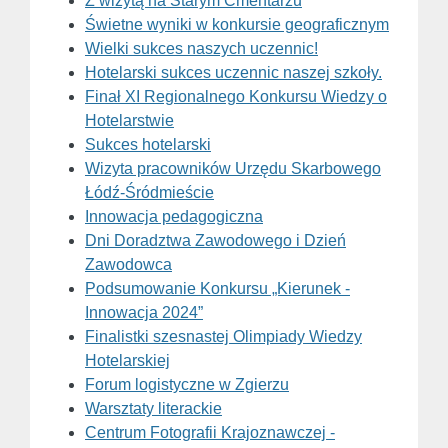
Z wizytą na Starym Cmentarzu
Świetne wyniki w konkursie geograficznym
Wielki sukces naszych uczennic!
Hotelarski sukces uczennic naszej szkoły.
Finał XI Regionalnego Konkursu Wiedzy o
Hotelarstwie
Sukces hotelarski
Wizyta pracowników Urzędu Skarbowego
Łódź-Śródmieście
Innowacja pedagogiczna
Dni Doradztwa Zawodowego i Dzień
Zawodowca
Podsumowanie Konkursu „Kierunek -
Innowacja 2024”
Finalistki szesnastej Olimpiady Wiedzy
Hotelarskiej
Forum logistyczne w Zgierzu
Warsztaty literackie
Centrum Fotografii Krajoznawczej -