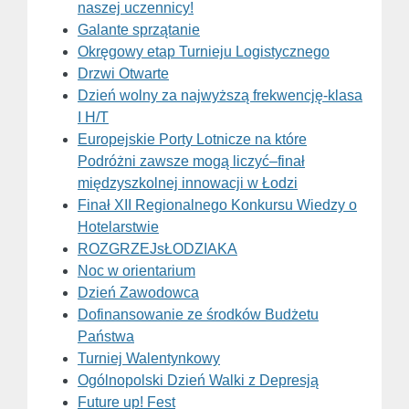
naszej uczennicy!
Galante sprzątanie
Okręgowy etap Turnieju Logistycznego
Drzwi Otwarte
Dzień wolny za najwyższą frekwencję-klasa
I H/T
Europejskie Porty Lotnicze na które
Podróżni zawsze mogą liczyć–finał
międzyszkolnej innowacji w Łodzi
Finał XII Regionalnego Konkursu Wiedzy o
Hotelarstwie
ROZGRZEJsŁODZIAKA
Noc w orientarium
Dzień Zawodowca
Dofinansowanie ze środków Budżetu
Państwa
Turniej Walentynkowy
Ogólnopolski Dzień Walki z Depresją
Future up! Fest