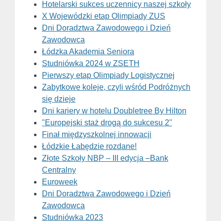
Hotelarski sukces uczennicy naszej szkoły
X Wojewódzki etap Olimpiady ZUS
Dni Doradztwa Zawodowego i Dzień
Zawodowca
Łódzka Akademia Seniora
Studniówka 2024 w ZSETH
Pierwszy etap Olimpiady Logistycznej
Zabytkowe koleje, czyli wśród Podróżnych
się dzieje
Dni kariery w hotelu Doubletree By Hilton
"Europejski staż drogą do sukcesu 2"
Finał międzyszkolnej innowacji
Łódzkie Łabędzie rozdane!
Złote Szkoły NBP – III edycja –Bank
Centralny
Euroweek
Dni Doradztwa Zawodowego i Dzień
Zawodowca
Studniówka 2023