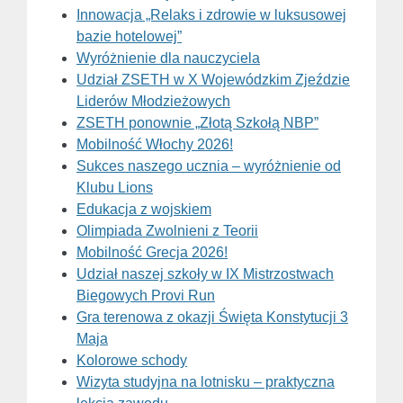
Innowacja „Relaks i zdrowie w luksusowej
bazie hotelowej”
Wyróżnienie dla nauczyciela
Udział ZSETH w X Wojewódzkim Zjeździe
Liderów Młodzieżowych
ZSETH ponownie „Złotą Szkołą NBP”
Mobilność Włochy 2026!
Sukces naszego ucznia – wyróżnienie od
Klubu Lions
Edukacja z wojskiem
Olimpiada Zwolnieni z Teorii
Mobilność Grecja 2026!
Udział naszej szkoły w IX Mistrzostwach
Biegowych Provi Run
Gra terenowa z okazji Święta Konstytucji 3
Maja
Kolorowe schody
Wizyta studyjna na lotnisku – praktyczna