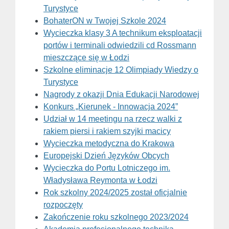
Turystyce
BohaterON w Twojej Szkole 2024
Wycieczka klasy 3 A technikum eksploatacji
portów i terminali odwiedzili cd Rossmann
mieszczące się w Łodzi
Szkolne eliminacje 12 Olimpiady Wiedzy o
Turystyce
Nagrody z okazji Dnia Edukacji Narodowej
Konkurs „Kierunek - Innowacja 2024”
Udział w 14 meetingu na rzecz walki z
rakiem piersi i rakiem szyjki macicy
Wycieczka metodyczna do Krakowa
Europejski Dzień Języków Obcych
Wycieczka do Portu Lotniczego im.
Władysława Reymonta w Łodzi
Rok szkolny 2024/2025 został oficjalnie
rozpoczęty
Zakończenie roku szkolnego 2023/2024