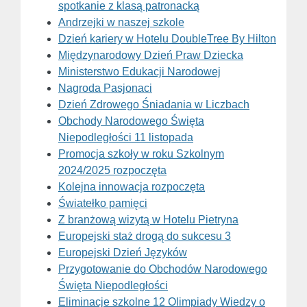
spotkanie z klasą patronacką
Andrzejki w naszej szkole
Dzień kariery w Hotelu DoubleTree By Hilton
Międzynarodowy Dzień Praw Dziecka
Ministerstwo Edukacji Narodowej
Nagroda Pasjonaci
Dzień Zdrowego Śniadania w Liczbach
Obchody Narodowego Święta
Niepodległości 11 listopada
Promocja szkoły w roku Szkolnym
2024/2025 rozpoczęta
Kolejna innowacja rozpoczęta
Światełko pamięci
Z branżową wizytą w Hotelu Pietryna
Europejski staż drogą do sukcesu 3
Europejski Dzień Języków
Przygotowanie do Obchodów Narodowego
Święta Niepodległości
Eliminacje szkolne 12 Olimpiady Wiedzy o