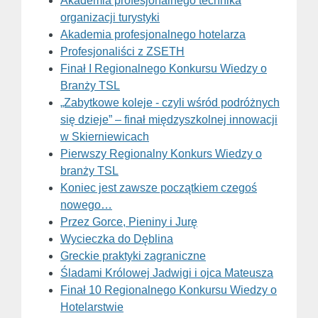
Akademia profesjonalnego technika
organizacji turystyki
Akademia profesjonalnego hotelarza
Profesjonaliści z ZSETH
Finał I Regionalnego Konkursu Wiedzy o
Branży TSL
„Zabytkowe koleje - czyli wśród podróżnych
się dzieje” – finał międzyszkolnej innowacji
w Skierniewicach
Pierwszy Regionalny Konkurs Wiedzy o
branży TSL
Koniec jest zawsze początkiem czegoś
nowego…
Przez Gorce, Pieniny i Jurę
Wycieczka do Dęblina
Greckie praktyki zagraniczne
Śladami Królowej Jadwigi i ojca Mateusza
Finał 10 Regionalnego Konkursu Wiedzy o
Hotelarstwie