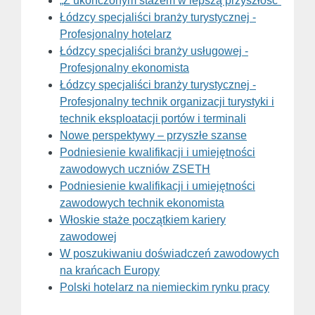
„Z ukończonym stażem w lepszą przyszłość”
Łódzcy specjaliści branży turystycznej -
Profesjonalny hotelarz
Łódzcy specjaliści branży usługowej -
Profesjonalny ekonomista
Łódzcy specjaliści branży turystycznej -
Profesjonalny technik organizacji turystyki i
technik eksploatacji portów i terminali
Nowe perspektywy – przyszłe szanse
Podniesienie kwalifikacji i umiejętności
zawodowych uczniów ZSETH
Podniesienie kwalifikacji i umiejętności
zawodowych technik ekonomista
Włoskie staże początkiem kariery
zawodowej
W poszukiwaniu doświadczeń zawodowych
na krańcach Europy
Polski hotelarz na niemieckim rynku pracy