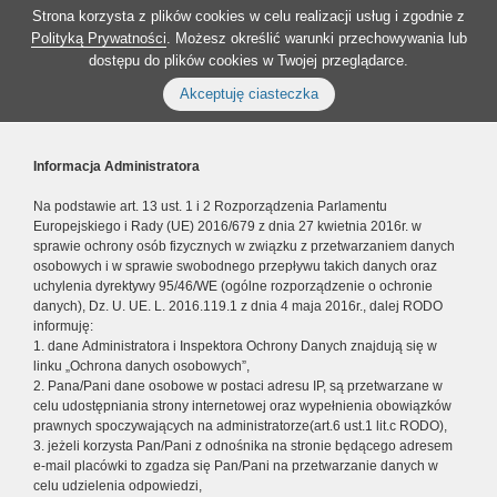
Strona korzysta z plików cookies w celu realizacji usług i zgodnie z
Polityką Prywatności
. Możesz określić warunki przechowywania lub
dostępu do plików cookies w Twojej przeglądarce.
Akceptuję ciasteczka
Informacja Administratora
Na podstawie art. 13 ust. 1 i 2 Rozporządzenia Parlamentu
Europejskiego i Rady (UE) 2016/679 z dnia 27 kwietnia 2016r. w
sprawie ochrony osób fizycznych w związku z przetwarzaniem danych
osobowych i w sprawie swobodnego przepływu takich danych oraz
uchylenia dyrektywy 95/46/WE (ogólne rozporządzenie o ochronie
danych), Dz. U. UE. L. 2016.119.1 z dnia 4 maja 2016r., dalej RODO
informuję:
1. dane Administratora i Inspektora Ochrony Danych znajdują się w
linku „Ochrona danych osobowych”,
2. Pana/Pani dane osobowe w postaci adresu IP, są przetwarzane w
celu udostępniania strony internetowej oraz wypełnienia obowiązków
prawnych spoczywających na administratorze(art.6 ust.1 lit.c RODO),
3. jeżeli korzysta Pan/Pani z odnośnika na stronie będącego adresem
e-mail placówki to zgadza się Pan/Pani na przetwarzanie danych w
celu udzielenia odpowiedzi,