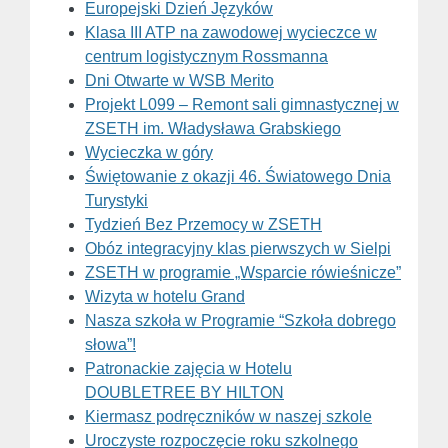
Europejski Dzień Języków
Klasa III ATP na zawodowej wycieczce w
centrum logistycznym Rossmanna
Dni Otwarte w WSB Merito
Projekt L099 – Remont sali gimnastycznej w
ZSETH im. Władysława Grabskiego
Wycieczka w góry
Świętowanie z okazji 46. Światowego Dnia
Turystyki
Tydzień Bez Przemocy w ZSETH
Obóz integracyjny klas pierwszych w Sielpi
ZSETH w programie „Wsparcie rówieśnicze”
Wizyta w hotelu Grand
Nasza szkoła w Programie “Szkoła dobrego
słowa”!
Patronackie zajęcia w Hotelu
DOUBLETREE BY HILTON
Kiermasz podręczników w naszej szkole
Uroczyste rozpoczęcie roku szkolnego