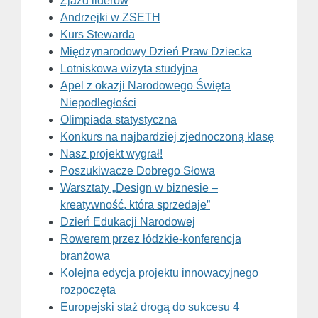
Zjazd liderów
Andrzejki w ZSETH
Kurs Stewarda
Międzynarodowy Dzień Praw Dziecka
Lotniskowa wizyta studyjna
Apel z okazji Narodowego Święta
Niepodległości
Olimpiada statystyczna
Konkurs na najbardziej zjednoczoną klasę
Nasz projekt wygrał!
Poszukiwacze Dobrego Słowa
Warsztaty „Design w biznesie –
kreatywność, która sprzedaje”
Dzień Edukacji Narodowej
Rowerem przez łódzkie-konferencja
branżowa
Kolejna edycja projektu innowacyjnego
rozpoczęta
Europejski staż drogą do sukcesu 4