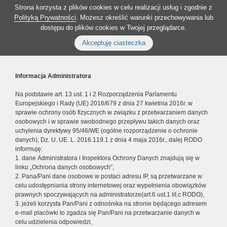
Strona korzysta z plików cookies w celu realizacji usług i zgodnie z
Polityką Prywatności
. Możesz określić warunki przechowywania lub
dostępu do plików cookies w Twojej przeglądarce.
Akceptuję ciasteczka
Informacja Administratora
Na podstawie art. 13 ust. 1 i 2 Rozporządzenia Parlamentu
Europejskiego i Rady (UE) 2016/679 z dnia 27 kwietnia 2016r. w
sprawie ochrony osób fizycznych w związku z przetwarzaniem danych
osobowych i w sprawie swobodnego przepływu takich danych oraz
uchylenia dyrektywy 95/46/WE (ogólne rozporządzenie o ochronie
danych), Dz. U. UE. L. 2016.119.1 z dnia 4 maja 2016r., dalej RODO
informuję:
1. dane Administratora i Inspektora Ochrony Danych znajdują się w
linku „Ochrona danych osobowych”,
2. Pana/Pani dane osobowe w postaci adresu IP, są przetwarzane w
celu udostępniania strony internetowej oraz wypełnienia obowiązków
prawnych spoczywających na administratorze(art.6 ust.1 lit.c RODO),
3. jeżeli korzysta Pan/Pani z odnośnika na stronie będącego adresem
e-mail placówki to zgadza się Pan/Pani na przetwarzanie danych w
celu udzielenia odpowiedzi,