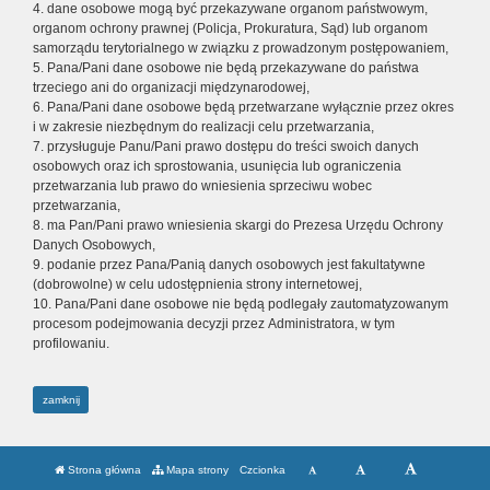
4. dane osobowe mogą być przekazywane organom państwowym,
organom ochrony prawnej (Policja, Prokuratura, Sąd) lub organom
samorządu terytorialnego w związku z prowadzonym postępowaniem,
5. Pana/Pani dane osobowe nie będą przekazywane do państwa
trzeciego ani do organizacji międzynarodowej,
6. Pana/Pani dane osobowe będą przetwarzane wyłącznie przez okres
i w zakresie niezbędnym do realizacji celu przetwarzania,
7. przysługuje Panu/Pani prawo dostępu do treści swoich danych
osobowych oraz ich sprostowania, usunięcia lub ograniczenia
przetwarzania lub prawo do wniesienia sprzeciwu wobec
przetwarzania,
8. ma Pan/Pani prawo wniesienia skargi do Prezesa Urzędu Ochrony
Danych Osobowych,
9. podanie przez Pana/Panią danych osobowych jest fakultatywne
(dobrowolne) w celu udostępnienia strony internetowej,
10. Pana/Pani dane osobowe nie będą podlegały zautomatyzowanym
procesom podejmowania decyzji przez Administratora, w tym
profilowaniu.
zamknij
Strona główna
Mapa strony
Czcionka