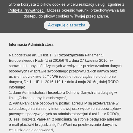
Strona korzysta z plików cookies w celu realizacji usług i zgodnie z
Polityką Prywatności
. Możesz określić warunki przechowywania lub
dostępu do plików cookies w Twojej przeglądarce.
Akceptuję ciasteczka
Informacja Administratora
Na podstawie art. 13 ust. 1 i 2 Rozporządzenia Parlamentu
Europejskiego i Rady (UE) 2016/679 z dnia 27 kwietnia 2016r. w
sprawie ochrony osób fizycznych w związku z przetwarzaniem danych
osobowych i w sprawie swobodnego przepływu takich danych oraz
uchylenia dyrektywy 95/46/WE (ogólne rozporządzenie o ochronie
danych), Dz. U. UE. L. 2016.119.1 z dnia 4 maja 2016r., dalej RODO
informuję:
1. dane Administratora i Inspektora Ochrony Danych znajdują się w
linku „Ochrona danych osobowych”,
2. Pana/Pani dane osobowe w postaci adresu IP, są przetwarzane w
celu udostępniania strony internetowej oraz wypełnienia obowiązków
prawnych spoczywających na administratorze(art.6 ust.1 lit.c RODO),
3. jeżeli korzysta Pan/Pani z odnośnika na stronie będącego adresem
e-mail placówki to zgadza się Pan/Pani na przetwarzanie danych w
celu udzielenia odpowiedzi,