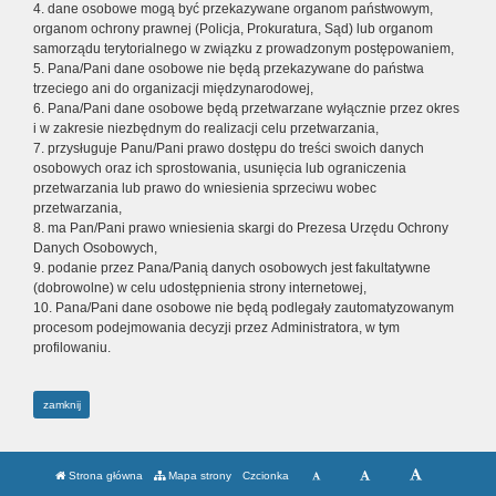
4. dane osobowe mogą być przekazywane organom państwowym,
organom ochrony prawnej (Policja, Prokuratura, Sąd) lub organom
samorządu terytorialnego w związku z prowadzonym postępowaniem,
5. Pana/Pani dane osobowe nie będą przekazywane do państwa
trzeciego ani do organizacji międzynarodowej,
6. Pana/Pani dane osobowe będą przetwarzane wyłącznie przez okres
i w zakresie niezbędnym do realizacji celu przetwarzania,
7. przysługuje Panu/Pani prawo dostępu do treści swoich danych
osobowych oraz ich sprostowania, usunięcia lub ograniczenia
przetwarzania lub prawo do wniesienia sprzeciwu wobec
przetwarzania,
8. ma Pan/Pani prawo wniesienia skargi do Prezesa Urzędu Ochrony
Danych Osobowych,
9. podanie przez Pana/Panią danych osobowych jest fakultatywne
(dobrowolne) w celu udostępnienia strony internetowej,
10. Pana/Pani dane osobowe nie będą podlegały zautomatyzowanym
procesom podejmowania decyzji przez Administratora, w tym
profilowaniu.
zamknij
Strona główna
Mapa strony
Czcionka