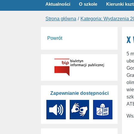
Aktualności
O szkole
Kierunki kszt
Strona główna
Kategoria: Wydarzenia 
X 
Powrót
5 m
ube
Gos
Gra
oli
wie
Zapewnianie dostępności
szk
AT
Wsz