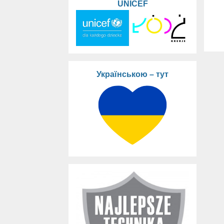
UNICEF
Українською – тут