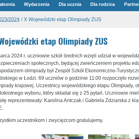
ałcenia
Wydarzenia
Dla ucznia
Dla rodzica
Partne
2023/2024
X Wojewódzki etap Olimpiady ZUS
Wojewódzki etap Olimpiady ZUS
arca 2024 r. uczniowie szkół średnich wzięli udział w wojewód
zpieczeniach społecznych, będącej zwieńczeniem projektu ed
podarzem olimpiady był Zespół Szkół Ekonomiczno-Turystyczn
bskiego w Łodzi. 69 uczniów o godzinie 11:00 rozpoczęło rozwi
mpiady krajowej. Uczestnicy wojewódzkiego etapu Olimpiady, ot
lokrotnego wyboru, który składał się z 25 pytań. Uczniowie mie
ołę reprezentowały: Karolina Antczak i Gabriela Zdziarska z kla
E.
ystkim uczestnikom i zwycięzcom gratulujemy.