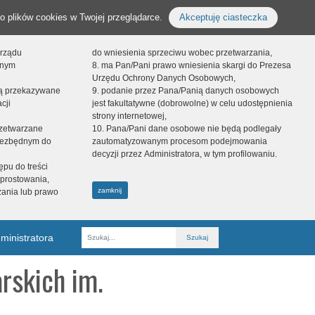
o plików cookies w Twojej przeglądarce.
Akceptuję ciasteczka
orządu
do wniesienia sprzeciwu wobec przetwarzania,
onym
8. ma Pan/Pani prawo wniesienia skargi do Prezesa
Urzędu Ochrony Danych Osobowych,
dą przekazywane
9. podanie przez Pana/Panią danych osobowych
cji
jest fakultatywne (dobrowolne) w celu udostępnienia
strony internetowej,
zetwarzane
10. Pana/Pani dane osobowe nie będą podlegały
niezbędnym do
zautomatyzowanym procesom podejmowania
decyzji przez Administratora, w tym profilowaniu.
ępu do treści
prostowania,
zamknij
zania lub prawo
ministratora
Fraza
rskich im.