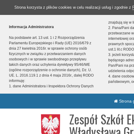
Strona korzysta z plików cookies w celu realizacji usług i zgodnie z
znajdują się w
Informacja Administratora
2. Pana/Pani da
przetwarzane w
Na podstawie art. 13 ust. 1 i 2 Rozporządzenia
internetowej o
Parlamentu Europejskiego i Rady (UE) 2016/679 z
prawnych spocz
dnia 27 kwietnia 2016r. w sprawie ochrony osób
ust.1 lit.c RODO
fizycznych w związku z przetwarzaniem danych
3. jeżeli korzy
osobowych i w sprawie swobodnego przepływu
będącego adres
takich danych oraz uchylenia dyrektywy 95/46/WE
Pan/Pani na pr
(ogólne rozporządzenie o ochronie danych), Dz. U.
udzielenia odp
UE. L. 2016.119.1 z dnia 4 maja 2016r., dalej RODO
4. dane osobo
informuję:
państwowym, or
1. dane Administratora i Inspektora Ochrony Danych
Strona 
Zespół Szkół E
Władysława Gr