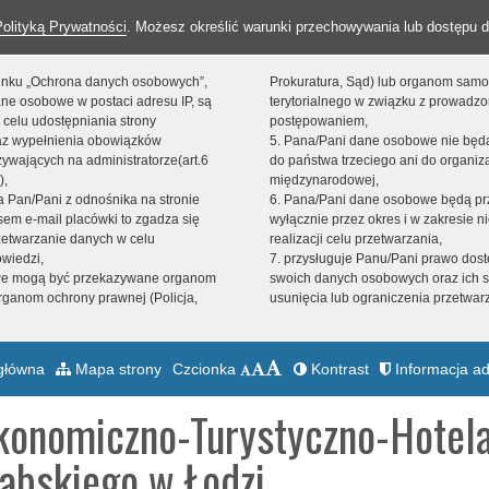
Polityką Prywatności
. Możesz określić warunki przechowywania lub dostępu d
 linku „Ochrona danych osobowych”,
Prokuratura, Sąd) lub organom sam
ne osobowe w postaci adresu IP, są
terytorialnego w związku z prowadz
 celu udostępniania strony
postępowaniem,
raz wypełnienia obowiązków
5. Pana/Pani dane osobowe nie bę
ywających na administratorze(art.6
do państwa trzeciego ani do organiza
),
międzynarodowej,
sta Pan/Pani z odnośnika na stronie
6. Pana/Pani dane osobowe będą pr
em e-mail placówki to zgadza się
wyłącznie przez okres i w zakresie 
zetwarzanie danych w celu
realizacji celu przetwarzania,
owiedzi,
7. przysługuje Panu/Pani prawo dost
we mogą być przekazywane organom
swoich danych osobowych oraz ich s
ganom ochrony prawnej (Policja,
usunięcia lub ograniczenia przetwar
główna
Mapa strony
Czcionka
Kontrast
Informacja ad
konomiczno-Turystyczno-Hotela
abskiego w Łodzi