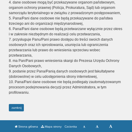
4. dane osobowe mogą być przekazywane organom państwowym,
organom ochrony prawnej (Policja, Prokuratura, Sąd) lub organom
samorządu terytorialnego w związku z prowadzonym postępowaniem,
5. Pana/Pani dane osobowe nie będą przekazywane do państwa
trzeciego ani do organizacji międzynarodowej,
6. Pana/Pani dane osobowe będą przetwarzane wyłącznie przez okres
i w zakresie niezbędnym do realizacji celu przetwarzania,
7. przysługuje Panu/Pani prawo dostępu do treści swoich danych
osobowych oraz ich sprostowania, usunięcia lub ograniczenia
przetwarzania lub prawo do wniesienia sprzeciwu wobec
przetwarzania,
8. ma Pan/Pani prawo wniesienia skargi do Prezesa Urzędu Ochrony
Danych Osobowych,
9. podanie przez Pana/Panią danych osobowych jest fakultatywne
(dobrowolne) w celu udostępnienia strony internetowej,
10. Pana/Pani dane osobowe nie będą podlegały zautomatyzowanym
procesom podejmowania decyzji przez Administratora, w tym
profilowaniu.
zamknij
Strona główna
Mapa strony
Czcionka