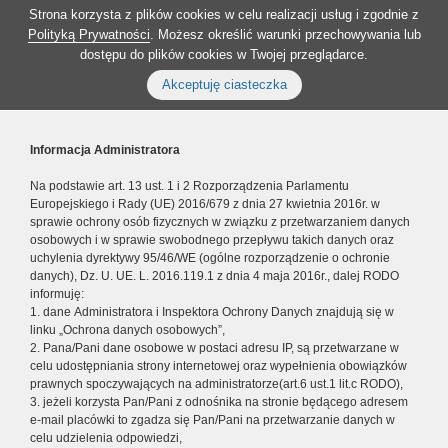
Strona korzysta z plików cookies w celu realizacji usług i zgodnie z
Polityką Prywatności
. Możesz określić warunki przechowywania lub
dostępu do plików cookies w Twojej przeglądarce.
Akceptuję ciasteczka
Informacja Administratora
Na podstawie art. 13 ust. 1 i 2 Rozporządzenia Parlamentu
Europejskiego i Rady (UE) 2016/679 z dnia 27 kwietnia 2016r. w
sprawie ochrony osób fizycznych w związku z przetwarzaniem danych
osobowych i w sprawie swobodnego przepływu takich danych oraz
uchylenia dyrektywy 95/46/WE (ogólne rozporządzenie o ochronie
danych), Dz. U. UE. L. 2016.119.1 z dnia 4 maja 2016r., dalej RODO
informuję:
1. dane Administratora i Inspektora Ochrony Danych znajdują się w
linku „Ochrona danych osobowych”,
2. Pana/Pani dane osobowe w postaci adresu IP, są przetwarzane w
celu udostępniania strony internetowej oraz wypełnienia obowiązków
prawnych spoczywających na administratorze(art.6 ust.1 lit.c RODO),
3. jeżeli korzysta Pan/Pani z odnośnika na stronie będącego adresem
e-mail placówki to zgadza się Pan/Pani na przetwarzanie danych w
celu udzielenia odpowiedzi,