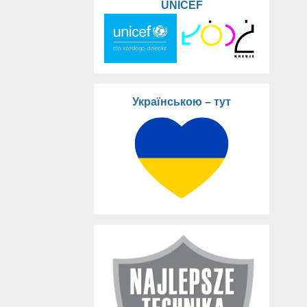
UNICEF
Українською – тут