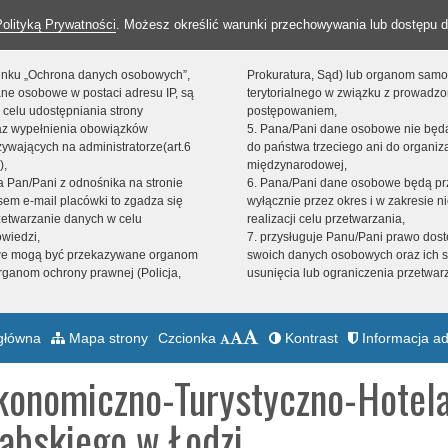
Polityką Prywatności
. Możesz określić warunki przechowywania lub dostępu d
 linku „Ochrona danych osobowych”,
Prokuratura, Sąd) lub organom sam
ne osobowe w postaci adresu IP, są
terytorialnego w związku z prowadz
 celu udostępniania strony
postępowaniem,
raz wypełnienia obowiązków
5. Pana/Pani dane osobowe nie bę
ywających na administratorze(art.6
do państwa trzeciego ani do organiza
),
międzynarodowej,
sta Pan/Pani z odnośnika na stronie
6. Pana/Pani dane osobowe będą pr
em e-mail placówki to zgadza się
wyłącznie przez okres i w zakresie 
zetwarzanie danych w celu
realizacji celu przetwarzania,
owiedzi,
7. przysługuje Panu/Pani prawo dost
we mogą być przekazywane organom
swoich danych osobowych oraz ich s
ganom ochrony prawnej (Policja,
usunięcia lub ograniczenia przetwar
główna
Mapa strony
Czcionka
Kontrast
Informacja ad
konomiczno-Turystyczno-Hotela
abskiego w Łodzi