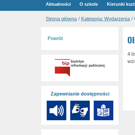
Aktualności
O szkole
Kierunki kszt
Strona główna
Kategoria: Wydarzenia
Ol
Powrót
4 l
wzi
Zapewnianie dostępności