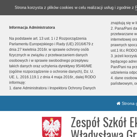
Strona korzysta z plików cookies w celu realizacji usług i zgodnie z
znajdują się w
Informacja Administratora
2. Pana/Pani da
przetwarzane w
Na podstawie art. 13 ust. 1 i 2 Rozporządzenia
internetowej o
Parlamentu Europejskiego i Rady (UE) 2016/679 z
prawnych spocz
dnia 27 kwietnia 2016r. w sprawie ochrony osób
ust.1 lit.c RODO
fizycznych w związku z przetwarzaniem danych
3. jeżeli korzy
osobowych i w sprawie swobodnego przepływu
będącego adres
takich danych oraz uchylenia dyrektywy 95/46/WE
Pan/Pani na pr
(ogólne rozporządzenie o ochronie danych), Dz. U.
udzielenia odp
UE. L. 2016.119.1 z dnia 4 maja 2016r., dalej RODO
4. dane osobo
informuję:
państwowym, or
1. dane Administratora i Inspektora Ochrony Danych
Strona 
Zespół Szkół E
Władysława Gr