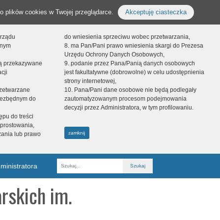
o plików cookies w Twojej przeglądarce.
Akceptuję ciasteczka
orządu
do wniesienia sprzeciwu wobec przetwarzania,
onym
8. ma Pan/Pani prawo wniesienia skargi do Prezesa
Urzędu Ochrony Danych Osobowych,
dą przekazywane
9. podanie przez Pana/Panią danych osobowych
cji
jest fakultatywne (dobrowolne) w celu udostępnienia
strony internetowej,
zetwarzane
10. Pana/Pani dane osobowe nie będą podlegały
niezbędnym do
zautomatyzowanym procesom podejmowania
decyzji przez Administratora, w tym profilowaniu.
ępu do treści
prostowania,
zamknij
zania lub prawo
ministratora
Fraza
rskich im.