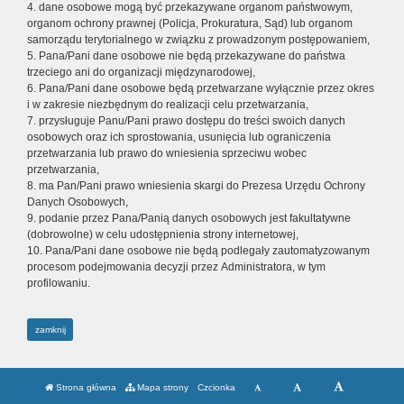
4. dane osobowe mogą być przekazywane organom państwowym,
organom ochrony prawnej (Policja, Prokuratura, Sąd) lub organom
samorządu terytorialnego w związku z prowadzonym postępowaniem,
5. Pana/Pani dane osobowe nie będą przekazywane do państwa
trzeciego ani do organizacji międzynarodowej,
6. Pana/Pani dane osobowe będą przetwarzane wyłącznie przez okres
i w zakresie niezbędnym do realizacji celu przetwarzania,
7. przysługuje Panu/Pani prawo dostępu do treści swoich danych
osobowych oraz ich sprostowania, usunięcia lub ograniczenia
przetwarzania lub prawo do wniesienia sprzeciwu wobec
przetwarzania,
8. ma Pan/Pani prawo wniesienia skargi do Prezesa Urzędu Ochrony
Danych Osobowych,
9. podanie przez Pana/Panią danych osobowych jest fakultatywne
(dobrowolne) w celu udostępnienia strony internetowej,
10. Pana/Pani dane osobowe nie będą podlegały zautomatyzowanym
procesom podejmowania decyzji przez Administratora, w tym
profilowaniu.
zamknij
Strona główna
Mapa strony
Czcionka