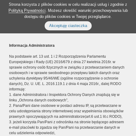
Strona korzysta z plików cookies w celu realizacji usług i zgodnie z
Polityką Prywatności
. Możesz określić warunki przechowywania lub
dostępu do plików cookies w Twojej przeglądarce.
Akceptuję ciasteczka
Informacja Administratora
Na podstawie art. 13 ust. 1 i 2 Rozporządzenia Parlamentu
Europejskiego i Rady (UE) 2016/679 z dnia 27 kwietnia 2016r. w
sprawie ochrony osób fizycznych w związku z przetwarzaniem danych
osobowych i w sprawie swobodnego przepływu takich danych oraz
uchylenia dyrektywy 95/46/WE (ogólne rozporządzenie o ochronie
danych), Dz. U. UE. L. 2016.119.1 z dnia 4 maja 2016r., dalej RODO
informuję:
1. dane Administratora i Inspektora Ochrony Danych znajdują się w
linku „Ochrona danych osobowych”,
2. Pana/Pani dane osobowe w postaci adresu IP, są przetwarzane w
celu udostępniania strony internetowej oraz wypełnienia obowiązków
prawnych spoczywających na administratorze(art.6 ust.1 lit.c RODO),
3. jeżeli korzysta Pan/Pani z odnośnika na stronie będącego adresem
e-mail placówki to zgadza się Pan/Pani na przetwarzanie danych w
celu udzielenia odpowiedzi,