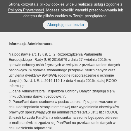
Strona korzysta z plików cookies w celu realizacji usług i zgodnie z
Polityką Prywatności
. Możesz określić warunki przechowywania lub
dostępu do plików cookies w Twojej przeglądarce.
Akceptuję ciasteczka
Informacja Administratora
Na podstawie art. 13 ust. 1 i 2 Rozporządzenia Parlamentu
Europejskiego i Rady (UE) 2016/679 z dnia 27 kwietnia 2016r. w
sprawie ochrony osób fizycznych w związku z przetwarzaniem danych
osobowych i w sprawie swobodnego przepływu takich danych oraz
uchylenia dyrektywy 95/46/WE (ogólne rozporządzenie o ochronie
danych), Dz. U. UE. L. 2016.119.1 z dnia 4 maja 2016r., dalej RODO
informuję:
1. dane Administratora i Inspektora Ochrony Danych znajdują się w
linku „Ochrona danych osobowych”,
2. Pana/Pani dane osobowe w postaci adresu IP, są przetwarzane w
celu udostępniania strony internetowej oraz wypełnienia obowiązków
prawnych spoczywających na administratorze(art.6 ust.1 lit.c RODO),
3. jeżeli korzysta Pan/Pani z odnośnika na stronie będącego adresem
e-mail placówki to zgadza się Pan/Pani na przetwarzanie danych w
celu udzielenia odpowiedzi,