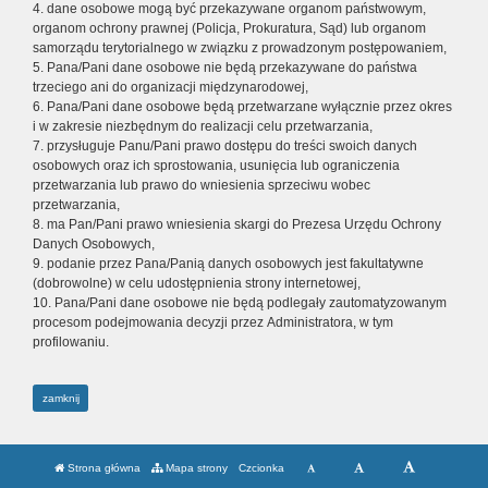
4. dane osobowe mogą być przekazywane organom państwowym,
organom ochrony prawnej (Policja, Prokuratura, Sąd) lub organom
samorządu terytorialnego w związku z prowadzonym postępowaniem,
5. Pana/Pani dane osobowe nie będą przekazywane do państwa
trzeciego ani do organizacji międzynarodowej,
6. Pana/Pani dane osobowe będą przetwarzane wyłącznie przez okres
i w zakresie niezbędnym do realizacji celu przetwarzania,
7. przysługuje Panu/Pani prawo dostępu do treści swoich danych
osobowych oraz ich sprostowania, usunięcia lub ograniczenia
przetwarzania lub prawo do wniesienia sprzeciwu wobec
przetwarzania,
8. ma Pan/Pani prawo wniesienia skargi do Prezesa Urzędu Ochrony
Danych Osobowych,
9. podanie przez Pana/Panią danych osobowych jest fakultatywne
(dobrowolne) w celu udostępnienia strony internetowej,
10. Pana/Pani dane osobowe nie będą podlegały zautomatyzowanym
procesom podejmowania decyzji przez Administratora, w tym
profilowaniu.
zamknij
Strona główna
Mapa strony
Czcionka