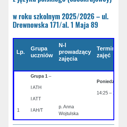
w roku szkolnym 2025/2026 – ul.
Drewnowska 171/al. 1 Maja 89
N-l
Grupa
Terminy
Lp.
prowadzący
uczniów
zajęć
zajęcia
Grupa 1
–
Poniedziałek
I ATH
14:25 – 15:10
I ATT
p. Anna
1
I AH/T
Wojtulska
II ATH