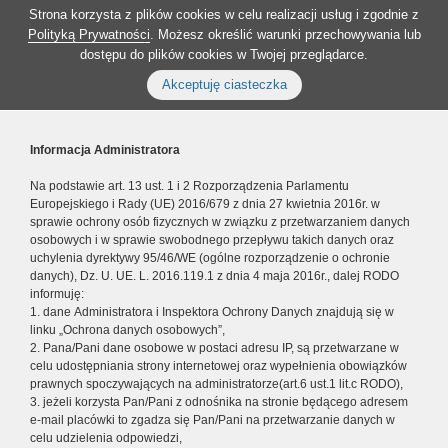
Strona korzysta z plików cookies w celu realizacji usług i zgodnie z
Polityką Prywatności
. Możesz określić warunki przechowywania lub
dostępu do plików cookies w Twojej przeglądarce.
Akceptuję ciasteczka
Informacja Administratora
Na podstawie art. 13 ust. 1 i 2 Rozporządzenia Parlamentu
Europejskiego i Rady (UE) 2016/679 z dnia 27 kwietnia 2016r. w
sprawie ochrony osób fizycznych w związku z przetwarzaniem danych
osobowych i w sprawie swobodnego przepływu takich danych oraz
uchylenia dyrektywy 95/46/WE (ogólne rozporządzenie o ochronie
danych), Dz. U. UE. L. 2016.119.1 z dnia 4 maja 2016r., dalej RODO
informuję:
1. dane Administratora i Inspektora Ochrony Danych znajdują się w
linku „Ochrona danych osobowych”,
2. Pana/Pani dane osobowe w postaci adresu IP, są przetwarzane w
celu udostępniania strony internetowej oraz wypełnienia obowiązków
prawnych spoczywających na administratorze(art.6 ust.1 lit.c RODO),
3. jeżeli korzysta Pan/Pani z odnośnika na stronie będącego adresem
e-mail placówki to zgadza się Pan/Pani na przetwarzanie danych w
celu udzielenia odpowiedzi,