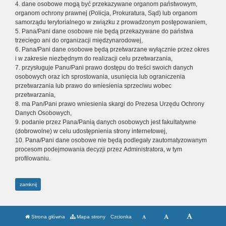
4. dane osobowe mogą być przekazywane organom państwowym,
organom ochrony prawnej (Policja, Prokuratura, Sąd) lub organom
samorządu terytorialnego w związku z prowadzonym postępowaniem,
5. Pana/Pani dane osobowe nie będą przekazywane do państwa
trzeciego ani do organizacji międzynarodowej,
6. Pana/Pani dane osobowe będą przetwarzane wyłącznie przez okres
i w zakresie niezbędnym do realizacji celu przetwarzania,
7. przysługuje Panu/Pani prawo dostępu do treści swoich danych
osobowych oraz ich sprostowania, usunięcia lub ograniczenia
przetwarzania lub prawo do wniesienia sprzeciwu wobec
przetwarzania,
8. ma Pan/Pani prawo wniesienia skargi do Prezesa Urzędu Ochrony
Danych Osobowych,
9. podanie przez Pana/Panią danych osobowych jest fakultatywne
(dobrowolne) w celu udostępnienia strony internetowej,
10. Pana/Pani dane osobowe nie będą podlegały zautomatyzowanym
procesom podejmowania decyzji przez Administratora, w tym
profilowaniu.
zamknij
Strona główna
Mapa strony
Czcionka