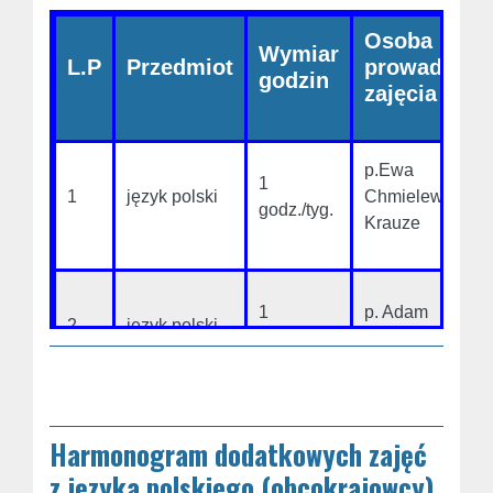
Osoba
Wymiar
L.P
Przedmiot
prowadząca
godzin
zajęcia
p.Ewa
1
1
język polski
Chmielewska-
godz./tyg.
Krauze
1
p. Adam
2
język polski
godz./tyg.
Jatczak
Harmonogram dodatkowych zajęć
z języka polskiego (obcokrajowcy)