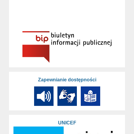
Wtorek
II ATT
13:35 – 14:20
III ATT
Grupa 2 –
p. Jolanta
Adamczewska
I ATE
I ATP
Poniedziałek
2
II ATP
14:25 – 16:05
Zapewnianie dostępności
II ATE
III ATE
III ATR
UNICEF